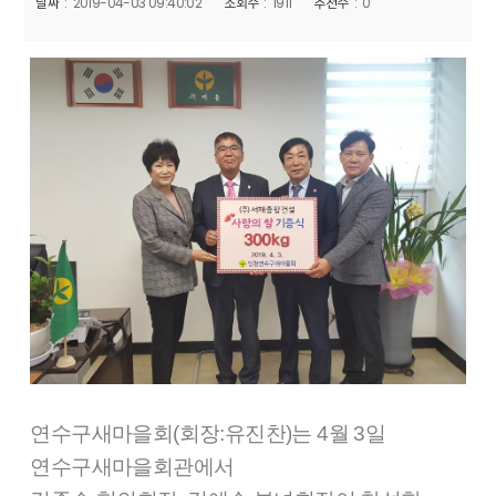
날짜
2019-04-03 09:40:02
조회수
1911
추천수
0
연수구새마을회
(
회장
:
유진찬
)
는
4
월
3
일
연수구새마을회관에서