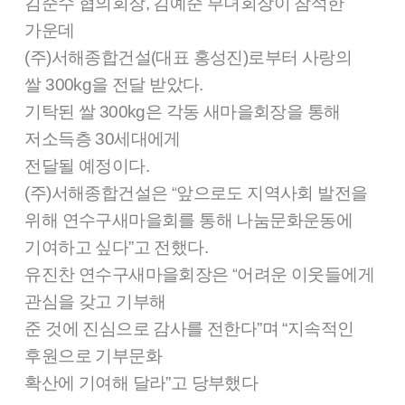
김준수 협의회장
,
김예순 부녀회장이 참석한
가운데
(
주
)
서해종합건설
(
대표 홍성진
)
로부터 사랑의
쌀
300kg
을 전달 받았다
.
기탁된 쌀
300kg
은 각동 새마을회장을 통해
저소득층
30
세대에게
전달될 예정이다
.
(
주
)
서해종합건설은
“
앞으로도 지역사회 발전을
위해 연수구새마을회를 통해 나눔문화운동에
기여하고 싶다
”
고 전했다
.
유진찬 연수구새마을회장은
“
어려운 이웃들에게
관심을 갖고 기부해
준 것에 진심으로 감사를 전한다
”
며
“
지속적인
후원으로 기부문화
확산에 기여해 달라
”
고 당부했다