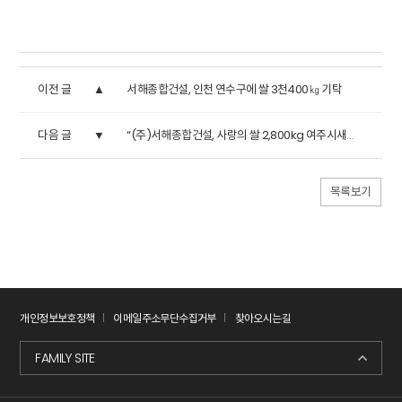
이전 글
서해종합건설, 인천 연수구에 쌀 3천400㎏ 기탁
다음 글
“(주)서해종합건설, 사랑의 쌀 2,800kg 여주시새마을회에 기탁”
목록보기
개인정보보호정책
이메일주소무단수집거부
찾아오시는길
FAMILY SITE
씨사이드아덴