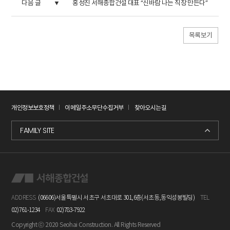
다음 글
홍성진 서해종합건설 대표 “신바람 나는 직장 만든다”
목록보기
개인정보보호정책
이메일주소무단수집거부
찾아오시는길
FAMILY SITE
씨사이드아덴
세인트존스호텔
ADDRESS
(06606)서울특별시 서초구 서초대로 301,6층(서초동,동익성봉빌딩)
TEL
02)761-1234
FAX
02)783-7922
Copyright ⓒ 2020 Seohai Construction. All Rights Reserved