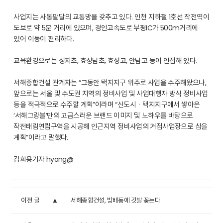
사업지는 사통팔달의 교통망을 갖추고 있다. 인천 지하철 1호선 작전역이
도보로 약 5분 거리에 있으며, 경인고속도로 부평IC가 500m거리에
있어 이동이 편리하다.
교육환경으로는 성지초, 효성남초, 효성고, 안남고 등이 인접해 있다.
서해종합건설 관계자는 “그동안 택지지구 위주로 사업을 수주해왔으나,
앞으로는 서울 및 수도권 지역의 정비사업 및 사업대행자 방식 정비사업
등을 적극적으로 수주할 계획”이라며 “신도시ㆍ택지지구에서 쌓아온
‘서해그랑블’만의 고급스러운 브랜드 이미지 및 노하우를 바탕으로
작전태림연립구역을 시공해 인근지역 정비사업의 거점사업장으로 삼을
계획”이라고 말했다.
김희용기자 hyong@
이전 글
서해종합건설, 방배동에 깃발 꽂는다