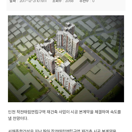
날짜
2017-12-21 10:19:11
조회수
2068
추천수
0
인천 작전태림연립구역 재건축 사업이 시공 본계약을 체결하며 속도를
낼 전망이다.
서해종합건설은 지난 19일 작전태림연립구역 재건축 시공 본계약을